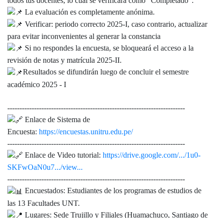
todos tus docentes, lo cual se verificará como "Completado".
La evaluación es completamente anónima.
Verificar: periodo correcto 2025-I, caso contrario, actualizar
para evitar inconvenientes al generar la constancia
Si no respondes la encuesta, se bloqueará el acceso a la
revisión de notas y matrícula 2025-II.
Resultados se difundirán luego de concluir el semestre
académico 2025 - I
-------------------------------------------------------------------------
Enlace de Sistema de
Encuesta:
https://encuestas.unitru.edu.pe/
-------------------------------------------------------------------------
Enlace de Video tutorial:
https://drive.google.com/.../1u0-
SKFwOaN0u7.../view...
-------------------------------------------------------------------------
Encuestados: Estudiantes de los programas de estudios de
las 13 Facultades UNT.
Lugares: Sede Trujillo y Filiales (Huamachuco, Santiago de