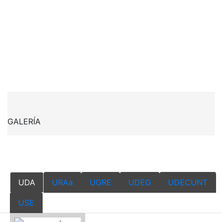
GALERÍA
UDA
URAa
UGRE
UDEG
UDECUNT
USE