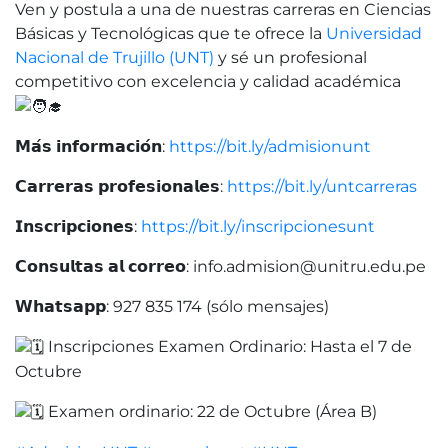
Ven y postula a una de nuestras carreras en Ciencias
Básicas y Tecnológicas que te ofrece la
Universidad
Nacional de Trujillo (UNT)
y sé un profesional
competitivo con excelencia y calidad académica
𝗠𝗮́𝘀 𝗶𝗻𝗳𝗼𝗿𝗺𝗮𝗰𝗶𝗼́𝗻:
https://bit.ly/admisionunt
𝗖𝗮𝗿𝗿𝗲𝗿𝗮𝘀 𝗽𝗿𝗼𝗳𝗲𝘀𝗶𝗼𝗻𝗮𝗹𝗲𝘀:
https://bit.ly/untcarreras
𝗜𝗻𝘀𝗰𝗿𝗶𝗽𝗰𝗶𝗼𝗻𝗲𝘀:
https://bit.ly/inscripcionesunt
𝗖𝗼𝗻𝘀𝘂𝗹𝘁𝗮𝘀 𝗮𝗹 𝗰𝗼𝗿𝗿𝗲𝗼: info.admision@unitru.edu.pe
𝗪𝗵𝗮𝘁𝘀𝗮𝗽𝗽: 927 835 174 (sólo mensajes)
Inscripciones Examen Ordinario: Hasta el 7 de
Octubre
Examen ordinario: 22 de Octubre (Área B)