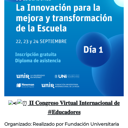
𝐈𝐈 𝐂𝐨𝐧𝐠𝐫𝐞𝐬𝐨 𝐕𝐢𝐫𝐭𝐮𝐚𝐥 𝐈𝐧𝐭𝐞𝐫𝐧𝐚𝐜𝐢𝐨𝐧𝐚𝐥 𝐝𝐞
#𝐄𝐝𝐮𝐜𝐚𝐝𝐨𝐫𝐞𝐬
Organizado: Realizado por Fundación Universitaria