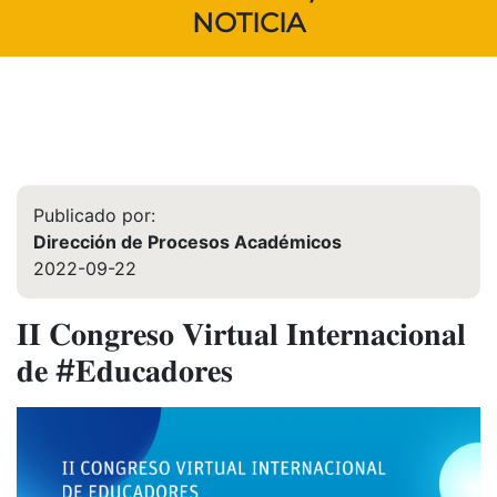
NOTICIA
Publicado por:
Dirección de Procesos Académicos
2022-09-22
𝐈𝐈 𝐂𝐨𝐧𝐠𝐫𝐞𝐬𝐨 𝐕𝐢𝐫𝐭𝐮𝐚𝐥 𝐈𝐧𝐭𝐞𝐫𝐧𝐚𝐜𝐢𝐨𝐧𝐚𝐥
𝐝𝐞 #𝐄𝐝𝐮𝐜𝐚𝐝𝐨𝐫𝐞𝐬