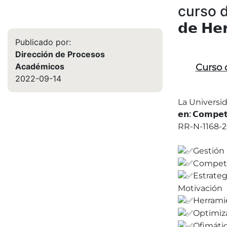
curso de 
𝗱𝗲 𝗛𝗲𝗿
Publicado por:
Dirección de Procesos
Académicos
Curso de 
2022-09-14
La Universi
𝗲𝗻: 𝗖𝗼𝗺𝗽𝗲𝘁
RR-N-1168-
Gestión
Compete
Estrateg
Motivación
Herramie
Optimiz
Ofimáti