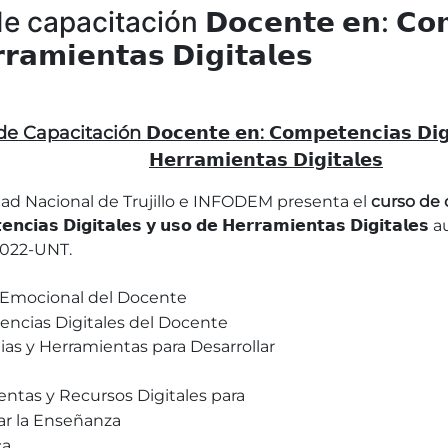
capacitación 𝗗𝗼𝗰𝗲𝗻𝘁𝗲 𝗲𝗻: 𝗖𝗼𝗺𝗽𝗲
𝗿𝗮𝗺𝗶𝗲𝗻𝘁𝗮𝘀 𝗗𝗶𝗴𝗶𝘁𝗮𝗹𝗲𝘀
Capacitación 𝗗𝗼𝗰𝗲𝗻𝘁𝗲 𝗲𝗻: 𝗖𝗼𝗺𝗽𝗲𝘁𝗲𝗻𝗰𝗶𝗮𝘀 𝗗𝗶𝗴𝗶𝘁
𝗛𝗲𝗿𝗿𝗮𝗺𝗶𝗲𝗻𝘁𝗮𝘀 𝗗𝗶𝗴𝗶𝘁𝗮𝗹𝗲𝘀
dad Nacional de Trujillo e INFODEM presenta el
curso de ca
𝗻𝗰𝗶𝗮𝘀 𝗗𝗶𝗴𝗶𝘁𝗮𝗹𝗲𝘀 𝘆 𝘂𝘀𝗼 𝗱𝗲 𝗛𝗲𝗿𝗿𝗮𝗺𝗶𝗲𝗻𝘁𝗮𝘀 𝗗𝗶𝗴𝗶𝘁𝗮𝗹𝗲𝘀
au
2022-UNT.
 Emocional del Docente
ncias Digitales del Docente
ias y Herramientas para Desarrollar
ntas y Recursos Digitales para
ar la Enseñanza
ca