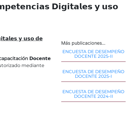
𝗲𝗻𝗰𝗶𝗮𝘀 𝗗𝗶𝗴𝗶𝘁𝗮𝗹𝗲𝘀 𝘆 𝘂𝘀𝗼
𝗮𝗹𝗲𝘀 𝘆 𝘂𝘀𝗼 𝗱𝗲
Más publicaciones...
ENCUESTA DE DESEMPEÑO
DOCENTE 2025-II
pacitación 𝗗𝗼𝗰𝗲𝗻𝘁𝗲
torizado mediante
ENCUESTA DE DESEMPEÑO
DOCENTE 2025-I
ENCUESTA DE DESEMPEÑO
DOCENTE 2024-II