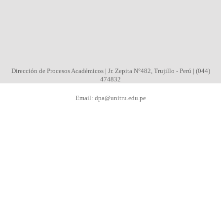
Dirección de Procesos Académicos | Jr. Zepita N°482, Trujillo - Perú | (044)
474832
Email: dpa@unitru.edu.pe