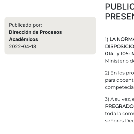
PUBLI
PRESE
Publicado por:
Dirección de Procesos
Académicos
1)
LA NORMA
2022-04-18
DISPOSICIO
014, y 105
Ministerio d
2) En los p
para docent
competecias
3) A su vez
PREGRADO
toda la comu
señores Dec