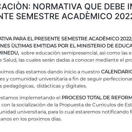
CACIÒN: NORMATIVA QUE DEBE 
NTE SEMESTRE ACADÈMICO 202
TIVA PARA EL PRESENTE SEMESTRE ACADÈMICO 2022, 
NES ÙLTIMAS EMITIDAS POR EL MINISTERIO DE EDUCAC
- MINEDU,
sobre educaciòn semipresencial, asi como las e
e Salud, las cuales seràn dadas a conocer mediante el p
roximos dìas estamos dando inicio a nuestro
CALENDARIO
es y comunidad universitaria a fin de seguir perfeccion
 pedagògicas, didàcticas y digitales.
, estamos implemetando el
PROCESO TOTAL DE REFOR
, con la socializaciòn de la Propuesta de Curriculos de E
nidad universitaria, para lo cual estaremos notificando
anos en los proximos dìas.