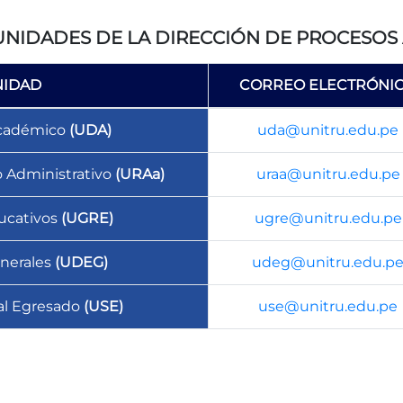
UNIDADES DE LA DIRECCIÓN DE PROCESOS
NIDAD
CORREO ELECTRÓNI
Académico
(UDA)
uda@unitru.edu.pe
 Administrativo
(URAa)
uraa@unitru.edu.pe
ucativos
(UGRE)
ugre@unitru.edu.pe
nerales
(UDEG)
udeg@unitru.edu.p
al Egresado
(USE)
use@unitru.edu.pe